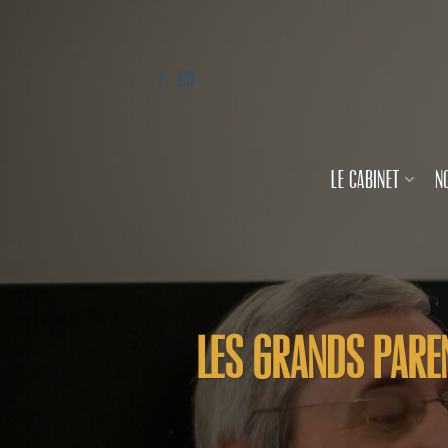
Passer
au
contenu
LE CABINET
N
Les grands paren