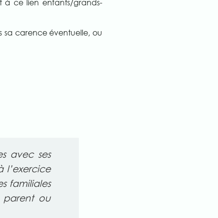
t à ce lien enfants/grands-
is sa carence éventuelle, ou
les avec ses
à l’exercice
es familiales
s, parent ou