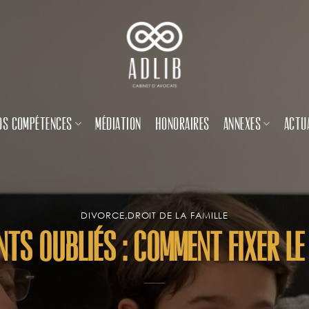
OS COMPÉTENCES
MÉDIATION
HONORAIRES
ANNEXES
ACTU
DIVORCE
,
DROIT DE LA FAMILLE
ts oubliés : comment fixer le 