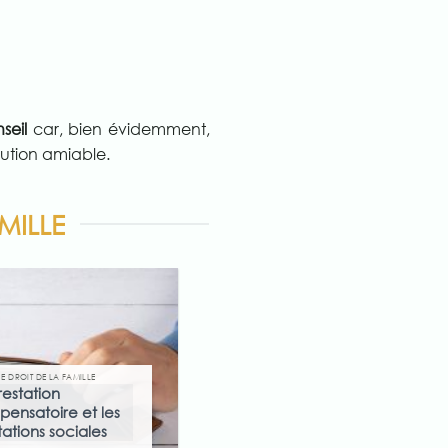
seil
car, bien évidemment,
olution amiable.
MILLE
 DROIT DE LA FAMILLE
DIVORCE DROIT DE LA FAMILLE
restation
Récupérer son nom
ensatoire et les
de “jeune fille” après
tations sociales
un divorce ?