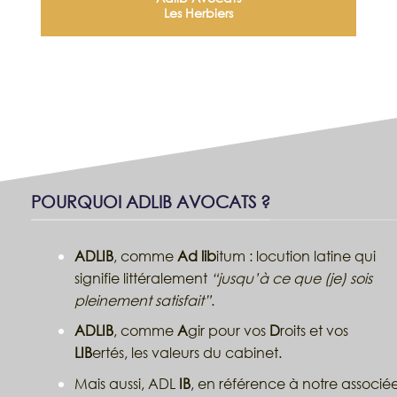
Les Herbiers
POURQUOI ADLIB AVOCATS ?
ADLIB
, comme
Ad lib
itum : locution latine qui
signifie littéralement
“jusqu’à ce que (je) sois
pleinement satisfait”
.
ADLIB
, comme
A
gir pour vos
D
roits et vos
LIB
ertés, les valeurs du cabinet.
Mais aussi, ADL
IB
, en référence à notre associé