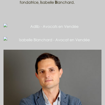
fondatrice,
I
sabelle
B
lanchard.